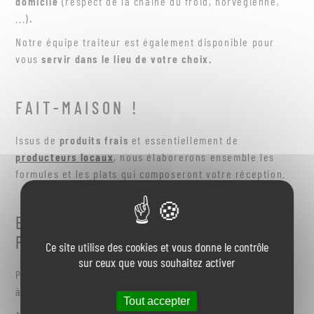
domicile
(respect de la chaine du froid, norvégienne,
...)
.
Notre équipe traiteur est également disponible pour
vous
servir dans le lieu de votre choix.
FAIT-MAISON !
Issus de
produits frais
et essentiellement de
producteurs locaux
, nous élaborerons ensemble les
formules et les plats qui composeront votre réception.
EN SAVOIR PLUS SUR NOS
PRESTATIONS ET TARIFS
Ce site utilise des cookies et vous donne le contrôle
sur ceux que vous souhaitez activer
Pour connaitre nos formules et nos tarifs, n’hésitez pas
à nous contacter.
Tout accepter