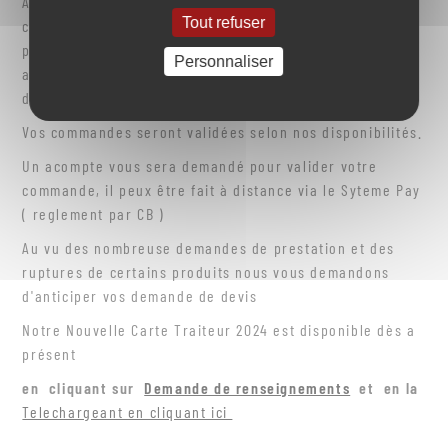
Afin de pouvoir répondre au mieux a vos attentes les
Tout refuser
commandes sont a passer au moins 2 semaines avant la
prestation car les difficultées d'approvisionnements
Personnaliser
actuels rendent la vision du marché des produits frais
difficiles!
Vos commandes seront validées selon nos disponibilités.
Un acompte vous sera demandé pour valider votre
commande, il peux être fait à distance via le Syteme Pay
( reglement par CB )
Au vu des nombreuse demandes de prestation et des
ruptures de certains produits nous vous demandons
d'anticiper vos demande de devis
Notre Nouvelle Carte Traiteur 2024 est disponible dès a
présent
en cliquant sur
Demande de renseignements
et en la
Telechargeant en cliquant ici