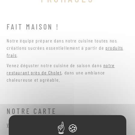
FAIT MAISON !
Notre équipe prépare dans notre cuisine toutes nos
créations sucrées essentiellement à partir de
produits
frais
.
Venez déguster notre cuisine de saison dans
notre
restaurant près de Cholet
, dans une ambiance
chaleureuse et agréable.
NOTRE CARTE
Visualisez et téléchargez notre carte